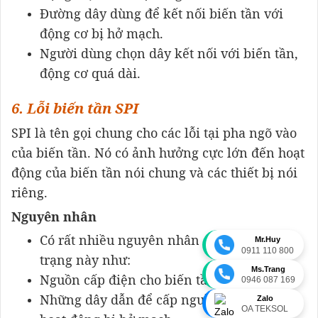
Đường dây dùng để kết nối biến tần với
động cơ bị hở mạch.
Người dùng chọn dây kết nối với biến tần,
động cơ quá dài.
6. Lỗi biến tần SPI
SPI là tên gọi chung cho các lỗi tại pha ngõ vào
của biến tần. Nó có ảnh hưởng cực lớn đến hoạt
động của biến tần nói chung và các thiết bị nói
riêng.
Nguyên nhân
Có rất nhiều nguyên nhân dẫn đến tình
Mr.Huy
0911 110 800
trạng này như:
Ms.Trang
Nguồn cấp điện cho biến tần bị lỗi pha.
0946 087 169
Những dây dẫn để cấp nguồn cho biến tần
Zalo
OA TEKSOL