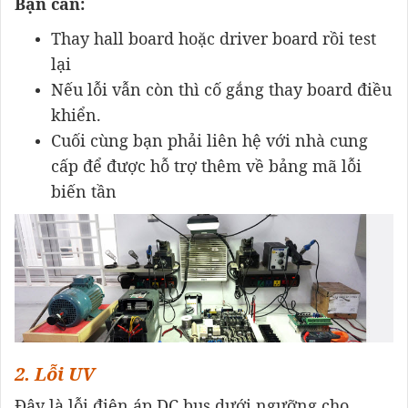
Bạn cần:
Thay hall board hoặc driver board rồi test
lại
Nếu lỗi vẫn còn thì cố gắng thay board điều
khiển.
Cuối cùng bạn phải liên hệ với nhà cung
cấp để được hỗ trợ thêm về bảng mã lỗi
biến tần
2. Lỗi UV
Đây là lỗi điện áp DC bus dưới ngưỡng cho