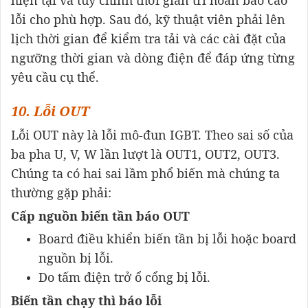
hiện tại và tùy chỉnh thời gian trì hoãn báo cáo
lỗi cho phù hợp. Sau đó, kỹ thuật viên phải lên
lịch thời gian để kiểm tra tải và các cài đặt của
ngưỡng thời gian và dòng điện để đáp ứng từng
yêu cầu cụ thể.
10. Lỗi OUT
Lỗi OUT này là lỗi mô-đun IGBT. Theo sai số của
ba pha U, V, W lần lượt là OUT1, OUT2, OUT3.
Chúng ta có hai sai lầm phổ biến mà chúng ta
thường gặp phải:
Cấp nguồn biến tần báo OUT
Board điều khiển biến tần bị lỗi hoặc board
nguồn bị lỗi.
Do tấm điện trở ổ cổng bị lỗi.
Biến tần chạy thì báo lỗi