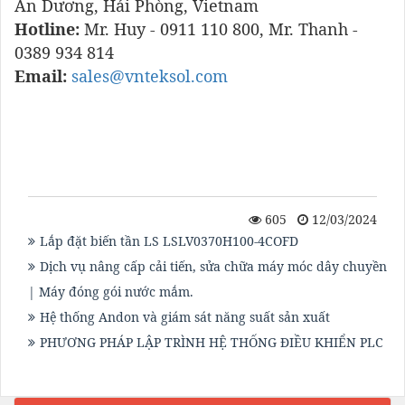
An Dương, Hải Phòng, Vietnam
Hotline:
Mr. Huy - 0911 110 800, Mr. Thanh -
0389 934 814
Email:
sales@vnteksol.com
Giải pháp hệ thống điện công nghiệp, Hệ thống
điện chất lượng, Lắp đặt hệ thống điện Hải
Phòng, Tư vấn hệ thống điện công nghiệp
605
12/03/2024
Lắp đặt biến tần LS LSLV0370H100-4COFD
Dịch vụ nâng cấp cải tiến, sửa chữa máy móc dây chuyền
| Máy đóng gói nước mắm.
Hệ thống Andon và giám sát năng suất sản xuất
PHƯƠNG PHÁP LẬP TRÌNH HỆ THỐNG ĐIỀU KHIỂN PLC