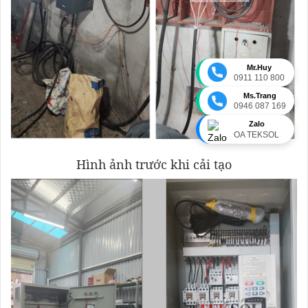
Mr.Huy
0911 110 800
Ms.Trang
0946 087 169
Zalo
OA TEKSOL
Hình ảnh trước khi cải tạo