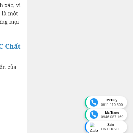
 xác, vì
 là một
 ứng mọi
C Chất
iến của
Mr.Huy
0911 110 800
Ms.Trang
0946 087 169
Zalo
OA TEKSOL