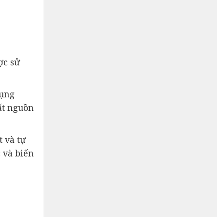
ợc sử
dụng
ất nguồn
 và tự
 và biến