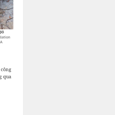
 công
g qua