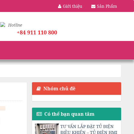
Giới thiệu
Sản Phẩm
Hotline
+84 911 110 800
Nhóm chủ đề
Có thể bạn quan tâm
TƯ VẤN LẮP ĐẶT TỦ ĐIỆN
ĐIỀU KHIỂN – TỦ ĐIỆN HMI