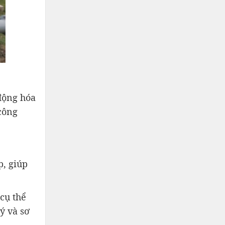
động hóa
công
p, giúp
cụ thể
ý và sơ