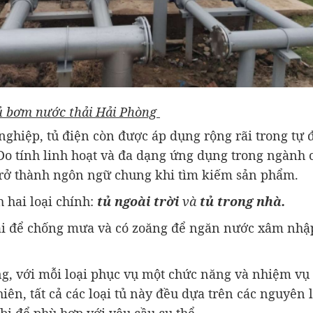
ủ bơm nước thải Hải Phòng
nghiệp, tủ điện còn được áp dụng rộng rãi trong tự 
 Do tính linh hoạt và đa dạng ứng dụng trong ngành 
trở thành ngôn ngữ chung khi tìm kiếm sản phẩm.
hai loại chính:
tủ ngoài trời
và
tủ trong nhà.
mái để chống mưa và có zoăng để ngăn nước xâm nhậ
ng, với mỗi loại phục vụ một chức năng và nhiệm vụ 
ên, tất cả các loại tủ này đều dựa trên các nguyên l
 bị để phù hợp với yêu cầu cụ thể.