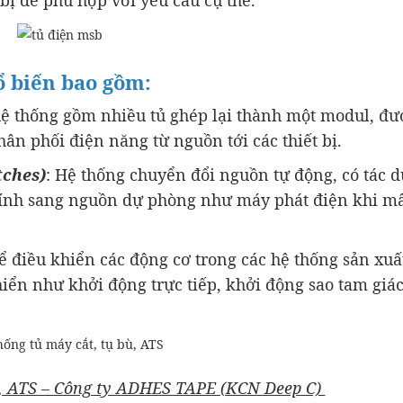
ổ biến bao gồm:
 hệ thống gồm nhiều tủ ghép lại thành một modul, đư
n phối điện năng từ nguồn tới các thiết bị.
tches)
: Hệ thống chuyển đổi nguồn tự động, có tác 
hính sang nguồn dự phòng như máy phát điện khi m
 điều khiển các động cơ trong các hệ thống sản xuất
ển như khởi động trực tiếp, khởi động sao tam giác
ù, ATS – Công ty ADHES TAPE (KCN Deep C)