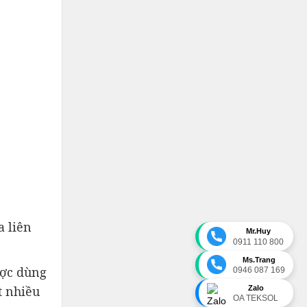
a liên
Mr.Huy
0911 110 800
Ms.Trang
ược dùng
0946 087 169
t nhiều
Zalo
OA TEKSOL