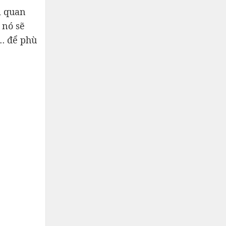
ị quan
 nó sẽ
n… để phù