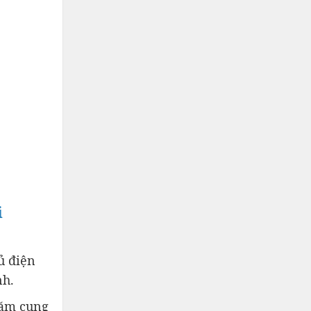
i
ủ điện
nh.
năm cung