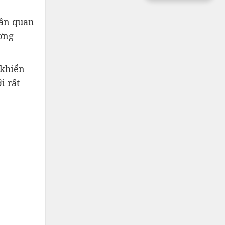
hần quan
ương
 khiển
i rất