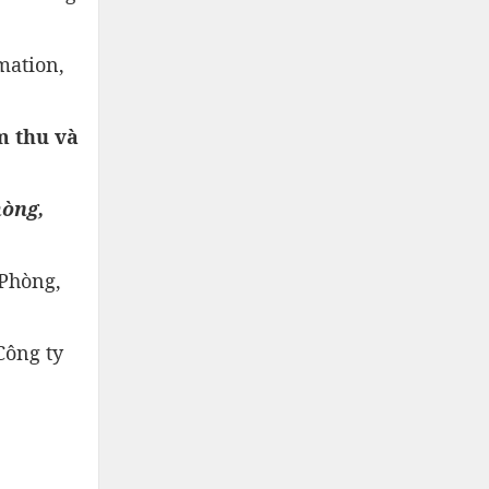
mation,
m thu và
hòng,
 Phòng,
Công ty