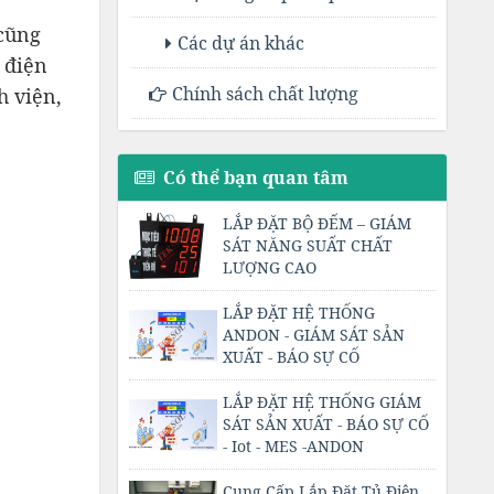
 cũng
Các dự án khác
 điện
Chính sách chất lượng
h viện,
Có thể bạn quan tâm
LẮP ĐẶT BỘ ĐẾM – GIÁM
SÁT NĂNG SUẤT CHẤT
LƯỢNG CAO
LẮP ĐẶT HỆ THỐNG
ANDON - GIÁM SÁT SẢN
XUẤT - BÁO SỰ CỐ
LẮP ĐẶT HỆ THỐNG GIÁM
SÁT SẢN XUẤT - BÁO SỰ CỐ
- Iot - MES -ANDON
Cung Cấp Lắp Đặt Tủ Điện