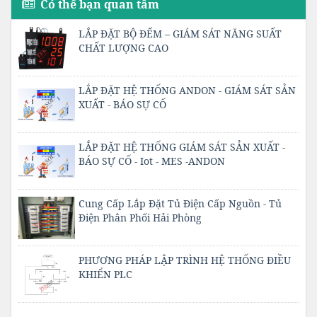
Có thể bạn quan tâm
LẮP ĐẶT BỘ ĐẾM – GIÁM SÁT NĂNG SUẤT
CHẤT LƯỢNG CAO
LẮP ĐẶT HỆ THỐNG ANDON - GIÁM SÁT SẢN
XUẤT - BÁO SỰ CỐ
LẮP ĐẶT HỆ THỐNG GIÁM SÁT SẢN XUẤT -
BÁO SỰ CỐ - Iot - MES -ANDON
Cung Cấp Lắp Đặt Tủ Điện Cấp Nguồn - Tủ
Điện Phân Phối Hải Phòng
PHƯƠNG PHÁP LẬP TRÌNH HỆ THỐNG ĐIỀU
KHIỂN PLC