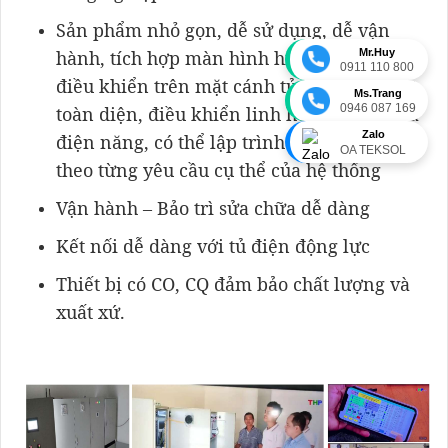
Sản phẩm nhỏ gọn, dễ sử dụng, dễ vận
Mr.Huy
hành, tích hợp màn hình hiển thị và bảng
0911 110 800
điều khiển trên mặt cánh tủ giúp giám sát
Ms.Trang
0946 087 169
toàn diện, điều khiển linh hoạt, tối ưu hóa
Zalo
điện năng, có thể lập trình và cấu hình tùy
OA TEKSOL
theo từng yêu cầu cụ thể của hệ thống
Vận hành – Bảo trì sửa chữa dễ dàng
Kết nối dễ dàng với tủ điện động lực
Thiết bị có CO, CQ đảm bảo chất lượng và
xuất xứ.