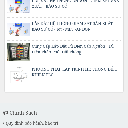
LẮP ĐẶT HỆ THỐNG ANDON - GIÁM SÁT SẢN
XUẤT - BÁO SỰ CỐ
LẮP ĐẶT HỆ THỐNG GIÁM SÁT SẢN XUẤT -
BÁO SỰ CỐ - Iot - MES -ANDON
Cung Cấp Lắp Đặt Tủ Điện Cấp Nguồn - Tủ
Điện Phân Phối Hải Phòng
PHƯƠNG PHÁP LẬP TRÌNH HỆ THỐNG ĐIỀU
KHIỂN PLC
Chính Sách
Quy định bảo hành, bảo trì