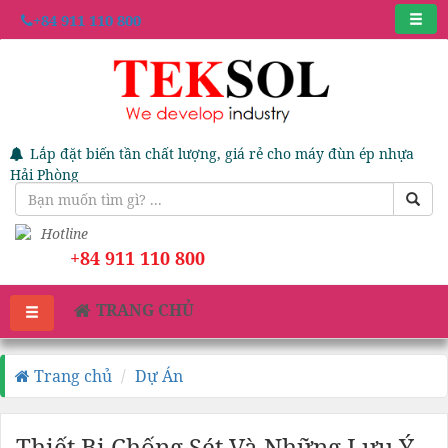
+84 911 110 800
Lắp đặt biến tần chất lượng, giá rẻ cho máy đùn ép nhựa
Hải Phòng
Hotline
+84 911 110 800
TRANG CHỦ
Trang chủ
Dự Án
Thiết Bị Chống Sét Và Những Lưu Ý