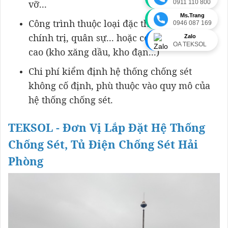
vỡ...
0911 110 800
Ms.Trang
Công trình thuộc loại đặc thù: có ý nghĩa
0946 087 169
chính trị, quân sự... hoặc có độ nguy hiểm
Zalo
OA TEKSOL
cao (kho xăng dầu, kho đạn...)
Chi phí kiểm định hệ thống chống sét
không cố định, phù thuộc vào quy mô của
hệ thống chống sét.
TEKSOL - Đơn Vị Lắp Đặt Hệ Thống
Chống Sét, Tủ Điện Chống Sét Hải
Phòng