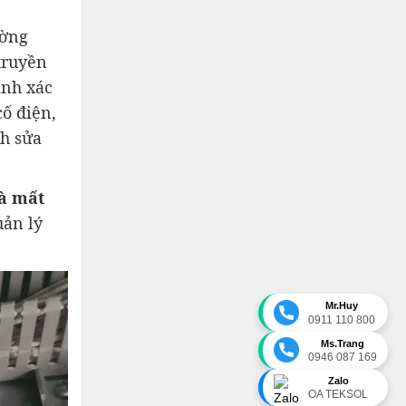
ường
truyền
ính xác
ố điện,
nh sửa
và mất
uản lý
Mr.Huy
0911 110 800
Ms.Trang
0946 087 169
Zalo
OA TEKSOL