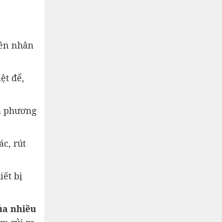
yên nhân
ệt để,
a phương
c, rút
iết bị
ủa nhiều