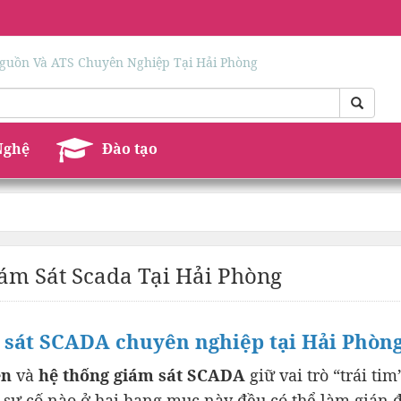
guồn Và ATS Chuyên Nghiệp Tại Hải Phòng
Nghệ
Đào tạo
ám Sát Scada Tại Hải Phòng
m sát SCADA chuyên nghiệp tại Hải Phòn
ện
và
hệ thống giám sát SCADA
giữ vai trò “trái tim
ỳ sự cố nào ở hai hạng mục này đều có thể làm gián 