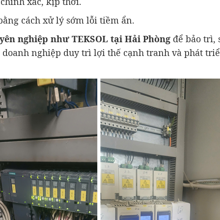
chính xác, kịp thời.
ằng cách xử lý sớm lỗi tiềm ẩn.
uyên nghiệp như TEKSOL tại Hải Phòng
để bảo trì,
p doanh nghiệp duy trì lợi thế cạnh tranh và phát tri