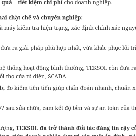
 quả – tiết kiệm chi phí
cho doanh nghiệp.
hai chặt chẽ và chuyên nghiệp:
hà máy kiểm tra hiện trạng, xác định chính xác ngu
đưa ra giải pháp phù hợp nhất, vừa khắc phục lỗi tri
hệ thống hoạt động bình thường, TEKSOL còn đưa r
i thọ của tủ điện, SCADA.
 bị đo kiểm tiên tiến giúp chẩn đoán nhanh, chuẩn xá
/7 sau sửa chữa, cam kết độ bền và sự an toàn của th
lượng,
TEKSOL đã trở thành đối tác đáng tin cậy c