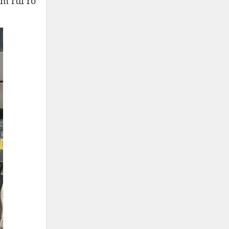
ảm rủi ro