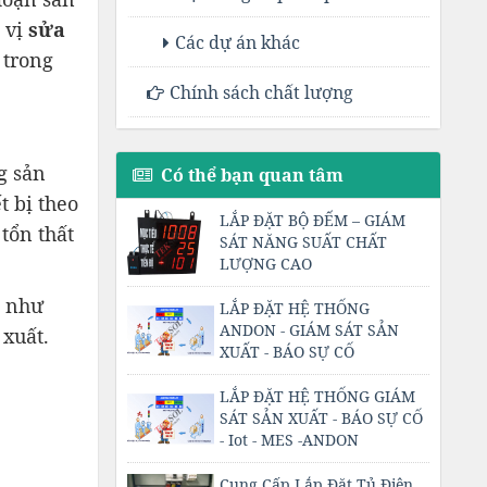
n vị
sửa
Các dự án khác
 trong
Chính sách chất lượng
g sản
Có thể bạn quan tâm
t bị theo
LẮP ĐẶT BỘ ĐẾM – GIÁM
tổn thất
SÁT NĂNG SUẤT CHẤT
LƯỢNG CAO
h như
LẮP ĐẶT HỆ THỐNG
ANDON - GIÁM SÁT SẢN
 xuất.
XUẤT - BÁO SỰ CỐ
LẮP ĐẶT HỆ THỐNG GIÁM
SÁT SẢN XUẤT - BÁO SỰ CỐ
- Iot - MES -ANDON
Cung Cấp Lắp Đặt Tủ Điện