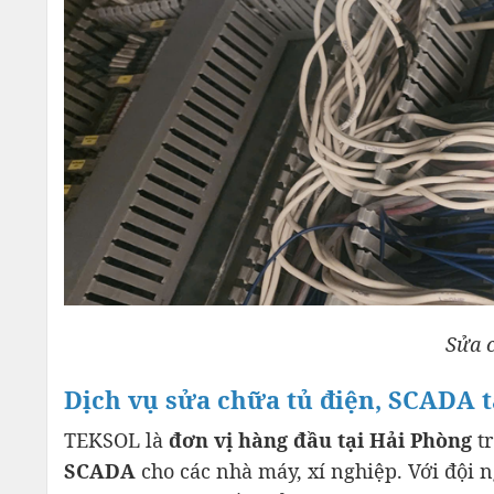
Sửa 
Dịch vụ sửa chữa tủ điện, SCADA 
TEKSOL là
đơn vị hàng đầu tại Hải Phòng
tr
SCADA
cho các nhà máy, xí nghiệp. Với đội n