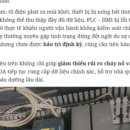
xuất.
m: tủ điện phát ra mùi khét, thiết bị bị nóng bất th
hông thể thu thập đầy đủ dữ liệu, PLC – HMI bị lỗi 
g số thực tế khiến người vận hành không kiểm soát ch
 thường xuyên gặp tình trạng dừng đột ngột do sự c
 nhưng chưa được
bảo trì định kỳ
, cũng cần tiến hà
iệu trên không chỉ giúp
giảm thiểu rủi ro cháy nổ 
 tiếp tục cung cấp dữ liệu chính xác, hỗ trợ nhà q
 bảo dưỡng lâu dài.