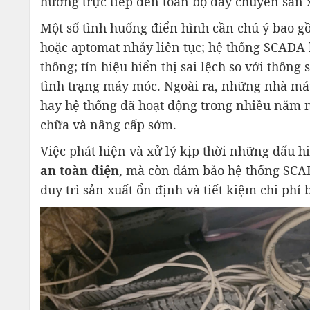
hưởng trực tiếp đến toàn bộ dây chuyền sản 
Một số tình huống điển hình cần chú ý bao gồ
hoặc aptomat nhảy liên tục; hệ thống SCADA k
thông; tín hiệu hiển thị sai lệch so với thôn
tình trạng máy móc. Ngoài ra, những nhà máy
hay hệ thống đã hoạt động trong nhiều năm
chữa và nâng cấp sớm.
Việc phát hiện và xử lý kịp thời những dấu h
an toàn điện
, mà còn đảm bảo hệ thống SCADA
duy trì sản xuất ổn định và tiết kiệm chi phí