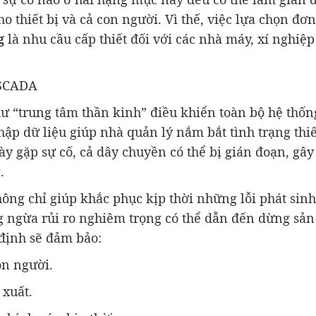
o thiết bị và cả con người. Vì thế, việc lựa chọn đơ
g
là nhu cầu cấp thiết đối với các nhà máy, xí nghiệp
 SCADA
ư “trung tâm thần kinh” điều khiển toàn bộ hệ thốn
hập dữ liệu giúp nhà quản lý nắm bắt tình trạng thiế
y gặp sự cố, cả dây chuyền có thể bị gián đoạn, gây 
.
ông chỉ giúp khắc phục kịp thời những lỗi phát sin
g ngừa rủi ro nghiêm trọng có thể dẫn đến dừng sản
định sẽ đảm bảo:
on người.
 xuất.