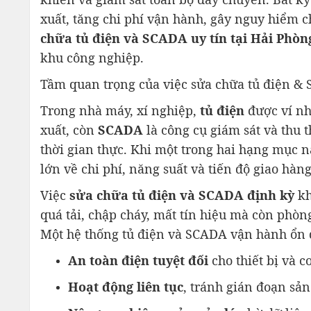
xuất, tăng chi phí vận hành, gây nguy hiểm ch
chữa tủ điện và SCADA uy tín tại Hải Phòn
khu công nghiệp.
Tầm quan trọng của việc sửa chữa tủ điện &
Trong nhà máy, xí nghiệp,
tủ điện
được ví nh
xuất, còn
SCADA
là công cụ giám sát và thu t
thời gian thực. Khi một trong hai hạng mục nà
lớn về chi phí, năng suất và tiến độ giao hàng
Việc
sửa chữa tủ điện và SCADA định kỳ
kh
quá tải, chập cháy, mất tín hiệu mà còn phòn
Một hệ thống tủ điện và SCADA vận hành ổn 
An toàn điện tuyệt đối
cho thiết bị và c
Hoạt động liên tục
, tránh gián đoạn sản