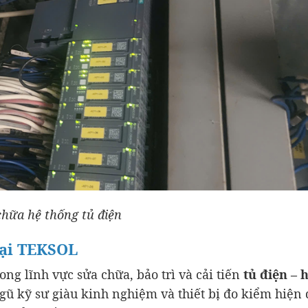
chữa hệ thống tủ điện
tại TEKSOL
ong lĩnh vực sửa chữa, bảo trì và cải tiến
tủ điện – 
gũ kỹ sư giàu kinh nghiệm và thiết bị đo kiểm hiện 