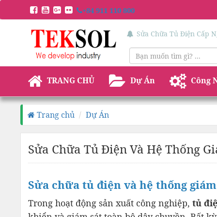
+84 911 110 800
Sửa Chữa Tủ Điện Cấp N
TRANG CHỦ
Dự Án
Công 
Trang chủ
Dự Án
Sửa Chữa Tủ Điện Và Hệ Thống Gi
Sửa chữa tủ điện và hệ thống giá
Trong hoạt động sản xuất công nghiệp,
tủ đi
khiển và giám sát toàn bộ dây chuyền. Bất k