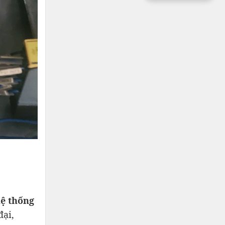
hệ thống
đại,