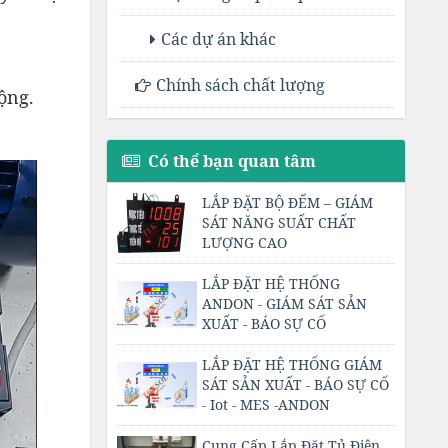
Các dự án khác
Chính sách chất lượng
ộng.
Có thể bạn quan tâm
LẮP ĐẶT BỘ ĐẾM – GIÁM
SÁT NĂNG SUẤT CHẤT
LƯỢNG CAO
LẮP ĐẶT HỆ THỐNG
ANDON - GIÁM SÁT SẢN
XUẤT - BÁO SỰ CỐ
LẮP ĐẶT HỆ THỐNG GIÁM
SÁT SẢN XUẤT - BÁO SỰ CỐ
- Iot - MES -ANDON
Cung Cấp Lắp Đặt Tủ Điện