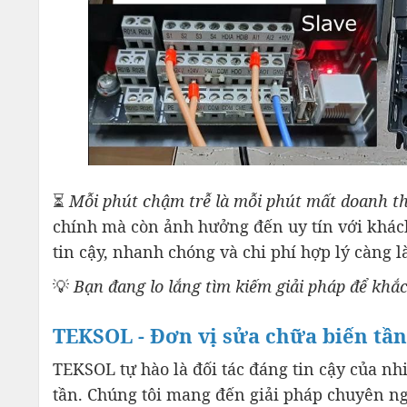
⏳
Mỗi phút chậm trễ là mỗi phút mất doanh t
chính mà còn ảnh hưởng đến uy tín với khách
tin cậy, nhanh chóng và chi phí hợp lý càng 
💡
Bạn đang lo lắng tìm kiếm giải pháp để khắ
TEKSOL - Đơn vị sửa chữa biến tầ
TEKSOL tự hào là đối tác đáng tin cậy của nh
tần. Chúng tôi mang đến giải pháp chuyên ngh