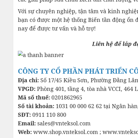
Với sự chuyên nghiệp, tận tâm và kinh nghiệ
bạn có được một hệ thống Biến tần động ổn đ
nay để được tư vấn và hỗ trợ!
Liên hệ để lắp đ
CÔNG TY CỔ PHẦN PHÁT TRIỂN C
Địa chỉ:
Số 17/45 Kiều Sơn, Phường Đằng Lâm
VPGD:
Phòng 401, tầng 4, tòa nhà VCCI, 464 
Mã số thuế:
0201862965
Số tài khoản:
1031 00 000 62 62 tại Ngân hà
SĐT:
0911 110 800
Email:
sales@vnteksol.com
Web:
www.shop.vnteksol.com ; www.vnteks