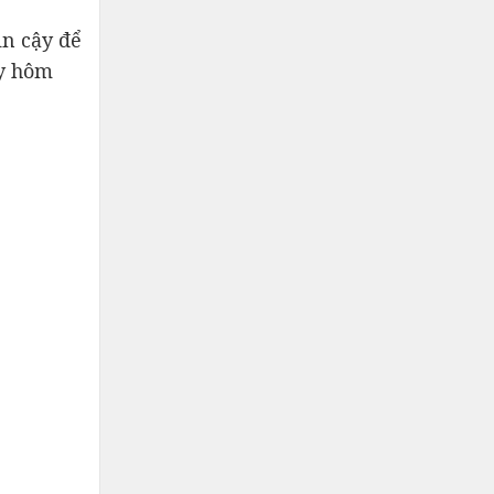
in cậy để
ay hôm