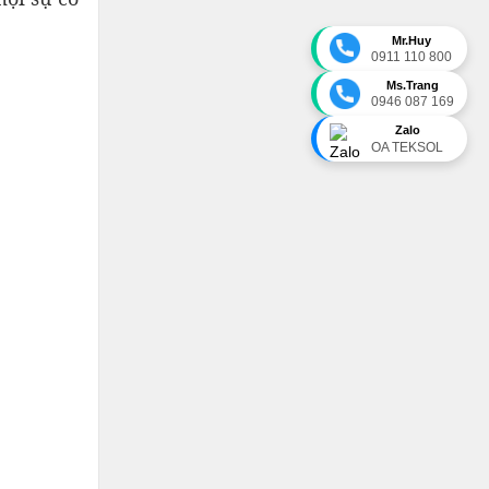
Mr.Huy
0911 110 800
Ms.Trang
0946 087 169
Zalo
OA TEKSOL