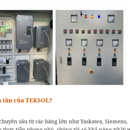
ến tần của TEKSOL?
chuyên sâu từ các hãng lớn như Yaskawa, Siemens,
 thực tiễn phong phú, chúng tôi có khả năng xử lý 