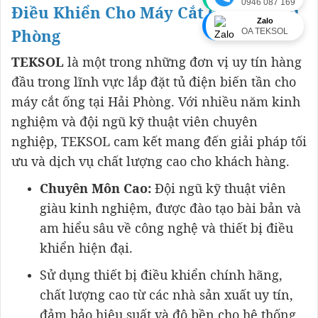
0946 087 169
Điều Khiển Cho Máy Cắt Ống Tại Hải
Zalo
Phòng
OA TEKSOL
TEKSOL
là một trong những đơn vị uy tín hàng
đầu trong lĩnh vực lắp đặt tủ điện biến tần cho
máy cắt ống tại Hải Phòng. Với nhiều năm kinh
nghiệm và đội ngũ kỹ thuật viên chuyên
nghiệp, TEKSOL cam kết mang đến giải pháp tối
ưu và dịch vụ chất lượng cao cho khách hàng.
Chuyên Môn Cao:
Đội ngũ kỹ thuật viên
giàu kinh nghiệm, được đào tạo bài bản và
am hiểu sâu về công nghệ và thiết bị điều
khiển hiện đại.
Sử dụng thiết bị điều khiển chính hãng,
chất lượng cao từ các nhà sản xuất uy tín,
đảm bảo hiệu suất và độ bền cho hệ thống