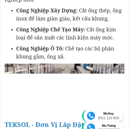
Công Nghiệp Xây Dựng:
Cắt ống thép, ống
inox để làm giàn giáo, kết cấu khung.
Công Nghiệp Chế Tạo Máy:
Cắt ống kim
loại để sản xuất các linh kiện máy móc.
Công Nghiệp Ô Tô:
Chế tạo các bộ phận
khung gầm, ống xả.
Mr.Huy
0911 110 800
TEKSOL - Đơn Vị Lắp Đặt Tủ Điện
Ms.Trang