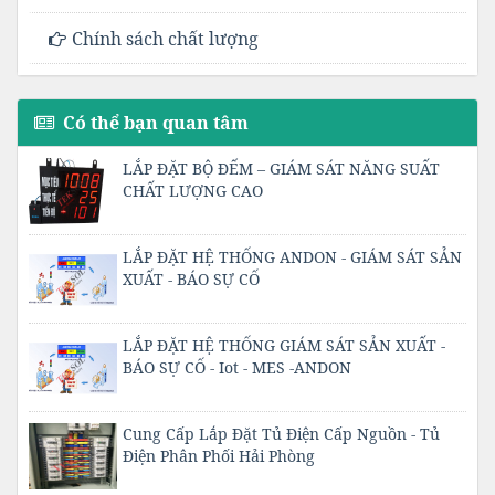
Chính sách chất lượng
Có thể bạn quan tâm
LẮP ĐẶT BỘ ĐẾM – GIÁM SÁT NĂNG SUẤT
CHẤT LƯỢNG CAO
LẮP ĐẶT HỆ THỐNG ANDON - GIÁM SÁT SẢN
XUẤT - BÁO SỰ CỐ
LẮP ĐẶT HỆ THỐNG GIÁM SÁT SẢN XUẤT -
BÁO SỰ CỐ - Iot - MES -ANDON
Cung Cấp Lắp Đặt Tủ Điện Cấp Nguồn - Tủ
Điện Phân Phối Hải Phòng