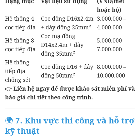
Hạng mục
Vật liệu sử dụng
(VNĐ/mét
hoặc bộ)
Hệ thống 4
Cọc đồng D16x2.4m
3.000.000 –
cọc tiếp địa
+ dây đồng 25mm²
4.000.000
Cọc mạ đồng
Hệ thống 8
5.000.000 –
D14x2.4m + dây
cọc tiếp địa
7.000.000
đồng 35mm²
Hệ thống
Cọc đồng D16 + dây
8.000.000 –
tiếp địa
đồng 50mm²
10.000.000
chống sét
👉
Liên hệ ngay để được khảo sát miễn phí và
báo giá chi tiết theo công trình.
🌍
7. Khu vực thi công và hỗ trợ
kỹ thuật