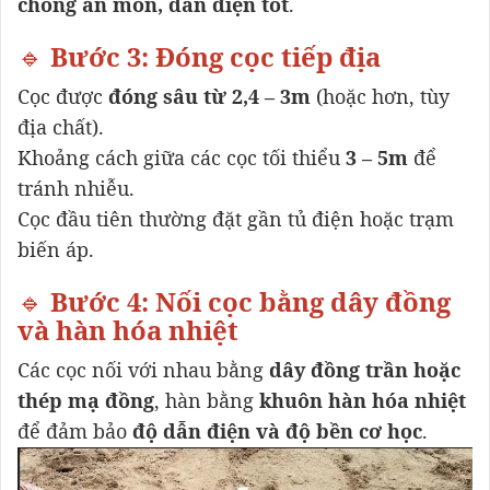
chống ăn mòn, dẫn điện tốt
.
🔹
Bước 3: Đóng cọc tiếp địa
Cọc được
đóng sâu từ 2,4 – 3m
(hoặc hơn, tùy
địa chất).
Khoảng cách giữa các cọc tối thiểu
3 – 5m
để
tránh nhiễu.
Cọc đầu tiên thường đặt gần tủ điện hoặc trạm
biến áp.
🔹
Bước 4: Nối cọc bằng dây đồng
và hàn hóa nhiệt
Các cọc nối với nhau bằng
dây đồng trần hoặc
thép mạ đồng
, hàn bằng
khuôn hàn hóa nhiệt
để đảm bảo
độ dẫn điện và độ bền cơ học
.