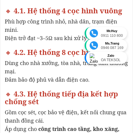
🔸
4.1. Hệ thống 4 cọc hình vuông
Phù hợp công trình nhỏ, nhà dân, trạm điện
mini.
Mr.Huy
0911 110 800
Điện trở đạt ~3–5Ω sau khi xử lý đất.
Ms.Trang
0946 087 169
🔸
4.2. Hệ thống 8 cọc hình tia
Zalo
OA TEKSOL
Dùng cho nhà xưởng, tòa nhà, trung tâm thương
mại.
Đảm bảo độ phủ và dẫn điện cao.
🔸
4.3. Hệ thống tiếp địa kết hợp
chống sét
Gồm cọc sét, cọc bảo vệ điện, kết nối chung qua
thanh đồng cái.
Áp dụng cho
công trình cao tầng, kho xăng,