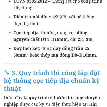
TCVN 9385:2012
– Chống sét cho công trình
xây dựng.
Điện trở nối đất ≤ 4Ω
(đối với hệ thống
điện hạ thế).
Cọc tiếp địa
: thường dùng cọc
đồng
nguyên chất D14–D16mm
, dài
2,4–3m
.
Dây liên kết
: dùng
dây đồng trần 25–
50mm²
hoặc
thép mạ đồng D8–D10mm
.
🔧
3. Quy trình thi công lắp đặt
hệ thống cọc tiếp địa chuẩn kỹ
thuật
Dưới đây là
quy trình 6 bước thi công chuyên
nghiệp
được các kỹ sư điện thực hiện tại
Hải