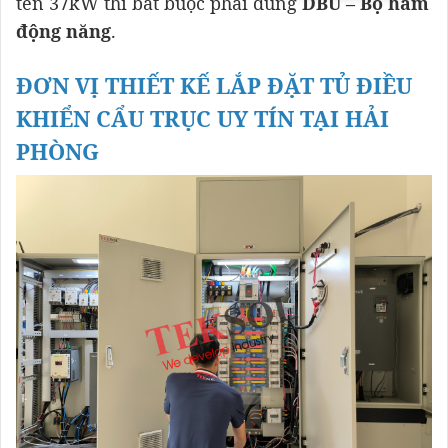
tên 37kW thì bắt buộc phải dùng
DBU – Bộ hãm
động năng
.
ĐƠN VỊ THIẾT KẾ LẮP ĐẶT TỦ ĐIỀU
KHIỂN CẨU TRỤC UY TÍN TẠI HẢI
PHÒNG