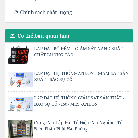
Chính sách chất lượng
Có thể bạn quan tâm
LẮP ĐẶT BỘ ĐẾM – GIÁM SÁT NĂNG SUẤT
CHẤT LƯỢNG CAO
LẮP ĐẶT HỆ THỐNG ANDON - GIÁM SÁT SẢN
XUẤT - BÁO SỰ CỐ
LẮP ĐẶT HỆ THỐNG GIÁM SÁT SẢN XUẤT -
BÁO SỰ CỐ - Iot - MES -ANDON
Cung Cấp Lắp Đặt Tủ Điện Cấp Nguồn - Tủ
Điện Phân Phối Hải Phòng