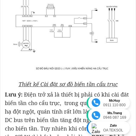
Thiết kế Cài đặt sơ đồ biến tần cẩu trục
Lưu ý:
Điện trở xả là thiết bị phải có khi cài đặt
Mr.Huy
biến tần cho cẩu trục, trong quá trình tải nâng
0911 110 800
hạ đột ngột, quán tính rất lớn làm cho điện áp
Ms.Trang
0946 087 169
DC bus trên biến tần tăng đột ngột sẽ gây hại
Zalo
cho biến tần. Tuy nhiên khi công suất biến tần
OA TEKSOL