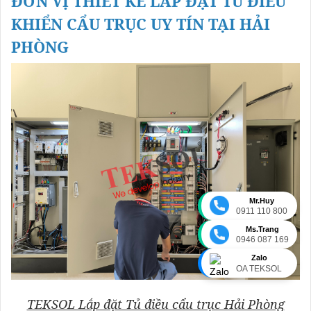
ĐƠN VỊ THIẾT KẾ LẮP ĐẶT TỦ ĐIỀU
KHIỂN CẨU TRỤC UY TÍN TẠI HẢI
PHÒNG
Mr.Huy
0911 110 800
Ms.Trang
0946 087 169
Zalo
OA TEKSOL
TEKSOL Lắp đặt Tủ điều cẩu trục Hải Phòng