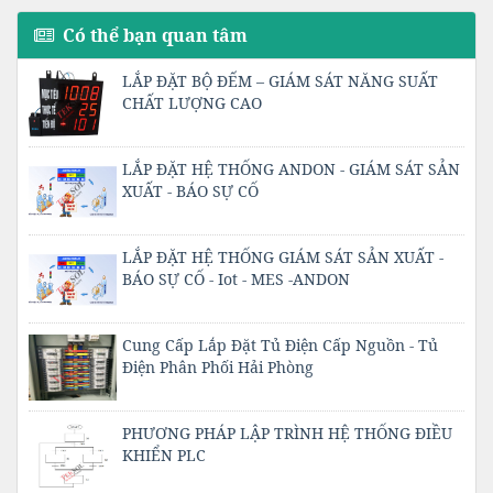
Có thể bạn quan tâm
LẮP ĐẶT BỘ ĐẾM – GIÁM SÁT NĂNG SUẤT
CHẤT LƯỢNG CAO
LẮP ĐẶT HỆ THỐNG ANDON - GIÁM SÁT SẢN
XUẤT - BÁO SỰ CỐ
LẮP ĐẶT HỆ THỐNG GIÁM SÁT SẢN XUẤT -
BÁO SỰ CỐ - Iot - MES -ANDON
Cung Cấp Lắp Đặt Tủ Điện Cấp Nguồn - Tủ
Điện Phân Phối Hải Phòng
PHƯƠNG PHÁP LẬP TRÌNH HỆ THỐNG ĐIỀU
KHIỂN PLC