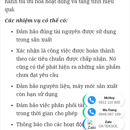
hành tối ưu hóa hoạt động và tăng tính hiệu
quả.
Các nhiệm vụ có thể có:
Đảm bảo đúng tài nguyên được sử dụng
trong sản xuất
Xác nhận là công việc được hoàn thành
theo các tiêu chuẩn được chấp nhận. Nó
cũng có thể phát hiện ra những sản phẩm
chưa đạt yêu cầu
Đảm bảo nguyên liệu, máy móc sản xuất
còn hạn sử dụng
Mr.Huy
0911 110 800
Đảm bảo việc phân phối tài nguyên nằm
Ms.Trang
trong thời gian cho phép
0946 087 169
Zalo
Thông báo cho các hoạt động khác khi mà
OA TEKSOL