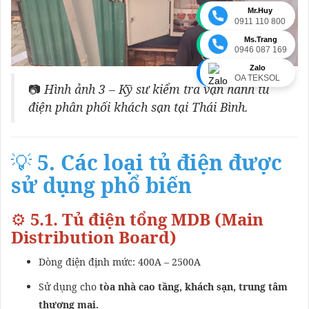
Mr.Huy
0911 110 800
Ms.Trang
0946 087 169
Zalo
OA TEKSOL
📷
Hình ảnh 3 – Kỹ sư kiểm tra vận hành tủ
điện phân phối khách sạn tại Thái Bình.
💡
5. Các loại tủ điện được
sử dụng phổ biến
⚙️
5.1. Tủ điện tổng MDB (Main
Distribution Board)
Dòng điện định mức: 400A – 2500A
Sử dụng cho
tòa nhà cao tầng, khách sạn, trung tâm
thương mại.