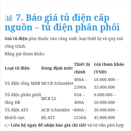
📊
7. Báo giá tủ điện cấp
nguồn – tủ điện phân phối
Giá tủ điện
phụ thuộc vào công suất, loại thiết bị và quy mô
công trình.
Bảng giá tham khảo:
Thiết bị
Giá tham khảo
Loại tủ điện
Dòng định mức
chính
(VNĐ)
400A –
18.000.000 –
Tủ điện tổng MDB
MCCB Schneider
2500A
35.000.000
Tủ điện phân phối
63A –
6.000.000 –
MCB LS
tầng DB
400A
10.000.000
Tủ điện ATS
ACB Schneider +
800A –
30.000.000 –
khách sạn
Bộ ATS
1250A
45.000.000
👉
Liên hệ ngay để nhận báo giá chi tiết
và tư vấn phù hợp