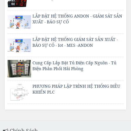
LẮP ĐẶT HỆ THỐNG ANDON - GIÁM SÁT SẢN
XUẤT - BÁO SỰ CỐ
LẮP ĐẶT HỆ THỐNG GIÁM SÁT SẢN XUẤT -
BÁO SỰ CỐ - Iot - MES -ANDON
Cung Cấp Lắp Đặt Tủ Điện Cấp Nguồn - Tủ
Điện Phân Phối Hải Phòng
PHƯƠNG PHÁP LẬP TRÌNH HỆ THỐNG ĐIỀU
KHIỂN PLC
Chính Sách