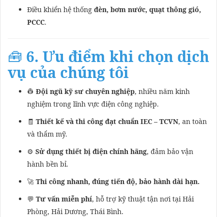
Điều khiển hệ thống
đèn, bơm nước, quạt thông gió,
PCCC
.
🧰
6. Ưu điểm khi chọn dịch
vụ của chúng tôi
👷
Đội ngũ kỹ sư chuyên nghiệp
, nhiều năm kinh
nghiệm trong lĩnh vực điện công nghiệp.
🧾
Thiết kế và thi công đạt chuẩn IEC – TCVN
, an toàn
và thẩm mỹ.
⚙️
Sử dụng thiết bị điện chính hãng
, đảm bảo vận
hành bền bỉ.
🚀
Thi công nhanh, đúng tiến độ, bảo hành dài hạn.
💬
Tư vấn miễn phí
, hỗ trợ kỹ thuật tận nơi tại Hải
Phòng, Hải Dương, Thái Bình.