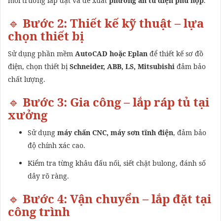
môi trường lắp đặt và đề xuất
phương án tủ điện phù hợp
.
🔹
Bước 2: Thiết kế kỹ thuật – lựa
chọn thiết bị
Sử dụng phần mềm
AutoCAD hoặc Eplan
để thiết kế sơ đồ
điện, chọn thiết bị
Schneider, ABB, LS, Mitsubishi
đảm bảo
chất lượng.
🔹
Bước 3: Gia công – lắp ráp tủ tại
xưởng
Sử dụng
máy chấn CNC, máy sơn tĩnh điện
, đảm bảo
độ chính xác cao.
Kiểm tra từng khâu đấu nối, siết chặt bulong, đánh số
dây rõ ràng.
🔹
Bước 4: Vận chuyển – lắp đặt tại
công trình