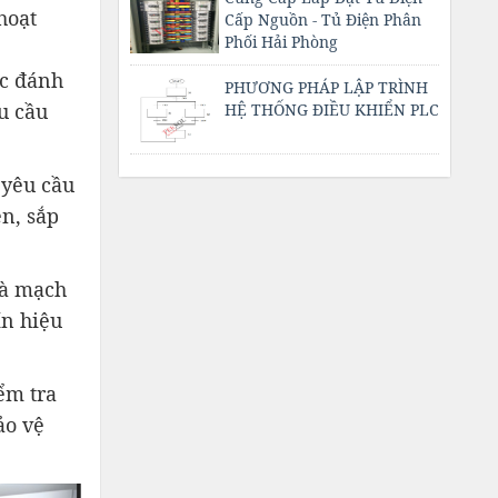
hoạt
Cấp Nguồn - Tủ Điện Phân
Phối Hải Phòng
ợc đánh
PHƯƠNG PHÁP LẬP TRÌNH
êu cầu
HỆ THỐNG ĐIỀU KHIỂN PLC
 yêu cầu
ện, sắp
 và mạch
ín hiệu
ểm tra
ảo vệ