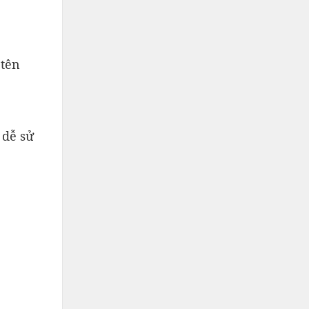
 tên
 dễ sử