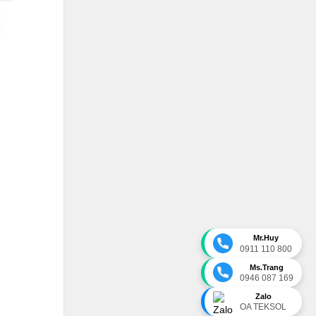
Mr.Huy
0911 110 800
Ms.Trang
0946 087 169
Zalo
OA TEKSOL