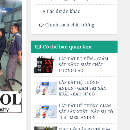
Các dự án khác
Chính sách chất lượng
Có thể bạn quan tâm
LẮP ĐẶT BỘ ĐẾM – GIÁM
SÁT NĂNG SUẤT CHẤT
LƯỢNG CAO
LẮP ĐẶT HỆ THỐNG
ANDON - GIÁM SÁT SẢN
XUẤT - BÁO SỰ CỐ
LẮP ĐẶT HỆ THỐNG GIÁM
SÁT SẢN XUẤT - BÁO SỰ CỐ
- Iot - MES -ANDON
Cung Cấp Lắp Đặt Tủ Điện