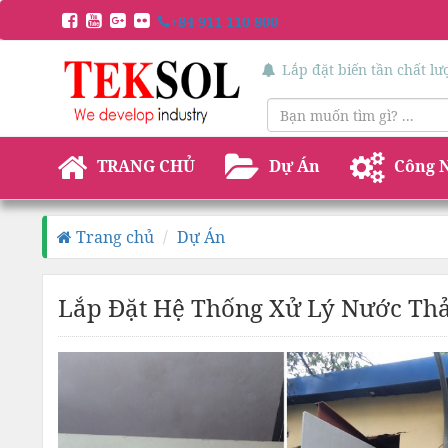
+84 911 110 800
Lắp đặt biến tần chất l
TRANG CHỦ
Dự Án
Công 
Trang chủ
Dự Án
Lắp Đặt Hệ Thống Xử Lý Nước Th