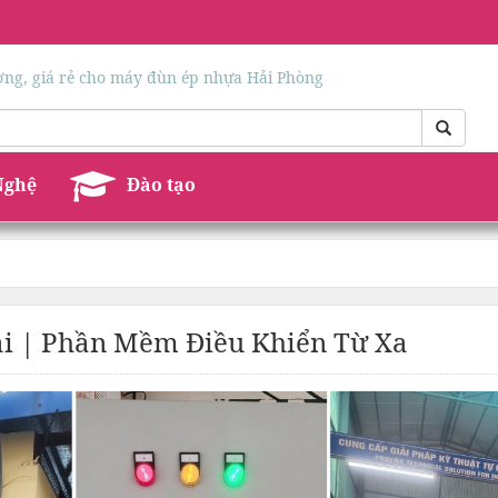
ượng, giá rẻ cho máy đùn ép nhựa Hải Phòng
Nghệ
Đào tạo
ải | Phần Mềm Điều Khiển Từ Xa