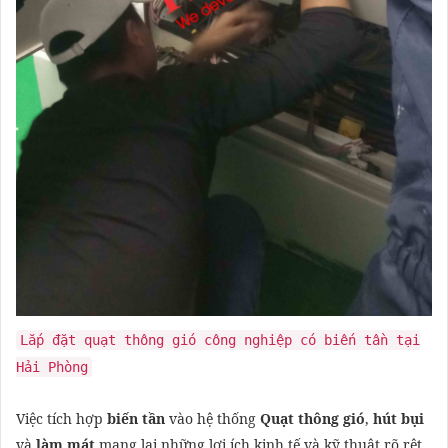
Lắp đặt quạt thông gió công nghiệp có biến tần tại
Hải Phòng
Việc tích hợp
biến tần
vào hệ thống
Quạt thông gió
,
hút bụi
và
làm mát
mang lại những lợi ích kinh tế và kỹ thuật rõ rệt,