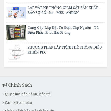
LẮP ĐẶT HỆ THỐNG GIÁM SÁT SẢN XUẤT -
BÁO SỰ CỐ - Iot - MES -ANDON
Cung Cấp Lắp Đặt Tủ Điện Cấp Nguồn - Tủ
Điện Phân Phối Hải Phòng
PHƯƠNG PHÁP LẬP TRÌNH HỆ THỐNG ĐIỀU
KHIỂN PLC
Chính Sách
Quy định bảo hành, bảo trì
Cam kết an toàn
Chính sách bảo mật thông tin