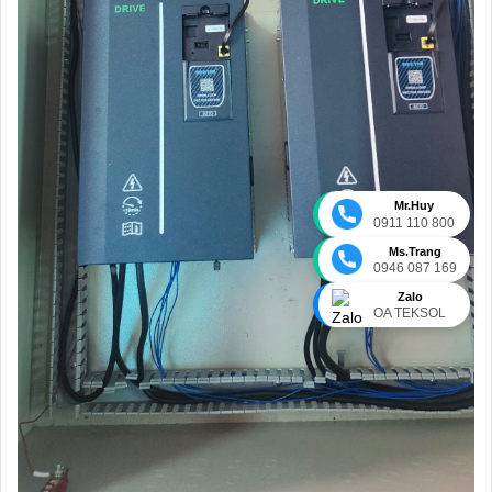
Mr.Huy
0911 110 800
Ms.Trang
0946 087 169
Zalo
OA TEKSOL