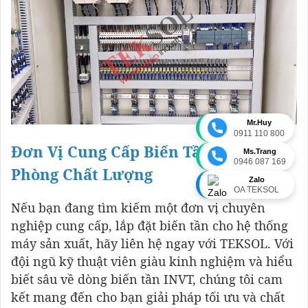
Mr.Huy
0911 110 800
Đơn Vị Cung Cấp Biến Tần Tại Hải
Ms.Trang
0946 087 169
Phòng Chất Lượng
Zalo
OA TEKSOL
Nếu bạn đang tìm kiếm một đơn vị chuyên
nghiệp cung cấp, lắp đặt biến tần cho hệ thống
máy sản xuất, hãy liên hệ ngay với TEKSOL. Với
đội ngũ kỹ thuật viên giàu kinh nghiệm và hiểu
biết sâu về dòng biến tần INVT, chúng tôi cam
kết mang đến cho bạn giải pháp tối ưu và chất