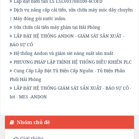
Lắp đặt biến tần LS LSLV0370H100-4COFD
Dịch vụ nâng cấp cải tiến, sửa chữa máy móc dây chuyền
| Máy đóng gói nước mắm.
Sửa chữa cải tiến máy ghim tại Hải Phòng
LẮP ĐẶT HỆ THỐNG ANDON - GIÁM SÁT SẢN XUẤT -
BÁO SỰ CỐ
Hệ thống Andon và giám sát năng suất sản xuất
PHƯƠNG PHÁP LẬP TRÌNH HỆ THỐNG ĐIỀU KHIỂN PLC
Cung Cấp Lắp Đặt Tủ Điện Cấp Nguồn - Tủ Điện Phân
Phối Hải Phòng
LẮP ĐẶT HỆ THỐNG GIÁM SÁT SẢN XUẤT - BÁO SỰ CỐ -
Iot - MES -ANDON
Nhóm chủ đề
Giới thiệu