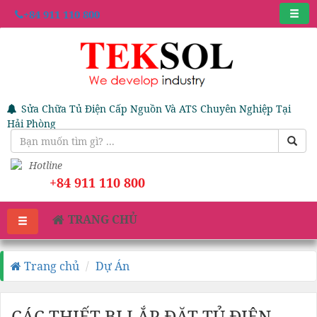
+84 911 110 800
Sửa Chữa Tủ Điện Cấp Nguồn Và ATS Chuyên Nghiệp Tại
Hải Phòng
Hotline
+84 911 110 800
TRANG CHỦ
Trang chủ
Dự Án
CÁC THIẾT BỊ LẮP ĐẶT TỦ ĐIỆN -