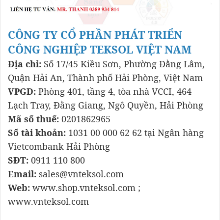
CÔNG TY CỔ PHẦN PHÁT TRIỂN
CÔNG NGHIỆP TEKSOL VIỆT NAM
Địa chỉ:
Số 17/45 Kiều Sơn, Phường Đằng Lâm,
Quận Hải An, Thành phố Hải Phòng, Việt Nam
VPGD:
Phòng 401, tầng 4, tòa nhà VCCI, 464
Lạch Tray, Đằng Giang, Ngô Quyền, Hải Phòng
Mã số thuế:
0201862965
Số tài khoản:
1031 00 000 62 62 tại Ngân hàng
Vietcombank Hải Phòng
SĐT:
0911 110 800
Email:
sales@vnteksol.com
Web:
www.shop.vnteksol.com ;
www.vnteksol.com
Thiết kế tủ điện biến tần, Cung cấp và lắp đặt tủ