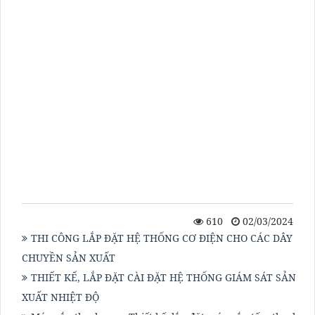
biến tần, Lắp đặt hệ thống điều khiển điện biến
tần, Tủ điện cho nhà máy nước sạch, Dự án lắp
đặt biến tần trong ngành nước, Hệ thống điện
tự động cho nhà máy xử lý nước, Tủ điện điều
khiển cho động cơ máy bơi nước, Công nghệ
biến tần cho nhà máy xử lý nước, Thiết bị điện
tử cho hệ thống xử lý nước, Tổng đài điều khiển
tủ biến tần
610
02/03/2024
THI CÔNG LẮP ĐẶT HỆ THỐNG CƠ ĐIỆN CHO CÁC DÂY
CHUYỀN SẢN XUẤT
THIẾT KẾ, LẮP ĐẶT CÀI ĐẶT HỆ THỐNG GIÁM SÁT SẢN
XUẤT NHIỆT ĐỘ