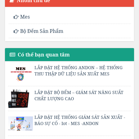
Nhóm chủ đề
Mes
Bộ Đếm Sản Phẩm
Có thể bạn quan tâm
LẮP ĐẶT HỆ THỐNG ANDON – HỆ THỐNG
THU THẬP DỮ LIỆU SẢN XUẤT MES
LẮP ĐẶT BỘ ĐẾM – GIÁM SÁT NĂNG SUẤT
CHẤT LƯỢNG CAO
LẮP ĐẶT HỆ THỐNG GIÁM SÁT SẢN XUẤT -
BÁO SỰ CỐ - Iot - MES -ANDON