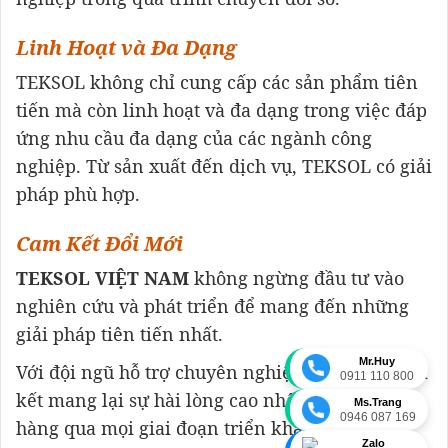
Linh Hoạt và Đa Dạng
TEKSOL không chỉ cung cấp các sản phẩm tiên
tiến mà còn linh hoạt và đa dạng trong việc đáp
ứng nhu cầu đa dạng của các ngành công
nghiệp. Từ sản xuất đến dịch vụ, TEKSOL có giải
pháp phù hợp.
Cam Kết Đổi Mới
TEKSOL VIỆT NAM
không ngừng đầu tư vào
nghiên cứu và phát triển để mang đến những
giải pháp tiên tiến nhất.
Mr.Huy
Với đội ngũ hỗ trợ chuyên nghiệp,
TEKSOL
cam
0911 110 800
kết mang lại sự hài lòng cao nhất cho khách
Ms.Trang
0946 087 169
hàng qua mọi giai đoạn triển khai và sử
Zalo