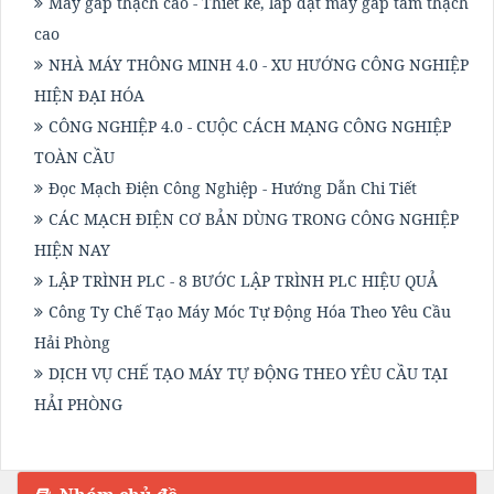
Máy gắp thạch cao - Thiết kế, lắp đặt máy gắp tấm thạch
cao
NHÀ MÁY THÔNG MINH 4.0 - XU HƯỚNG CÔNG NGHIỆP
HIỆN ĐẠI HÓA
CÔNG NGHIỆP 4.0 - CUỘC CÁCH MẠNG CÔNG NGHIỆP
TOÀN CẦU
Đọc Mạch Điện Công Nghiệp - Hướng Dẫn Chi Tiết
CÁC MẠCH ĐIỆN CƠ BẢN DÙNG TRONG CÔNG NGHIỆP
HIỆN NAY
LẬP TRÌNH PLC - 8 BƯỚC LẬP TRÌNH PLC HIỆU QUẢ
Công Ty Chế Tạo Máy Móc Tự Động Hóa Theo Yêu Cầu
Hải Phòng
DỊCH VỤ CHẾ TẠO MÁY TỰ ĐỘNG THEO YÊU CẦU TẠI
HẢI PHÒNG