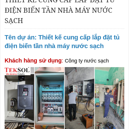
ĐIỆN BIẾN TẦN NHÀ MÁY NƯỚC
SẠCH
Tên dự án:
Thiết kế cung cấp lắp đặt tủ
điện biến tần nhà máy nước sạch
Khách hàng sử dụng
:
Công ty nước sạch