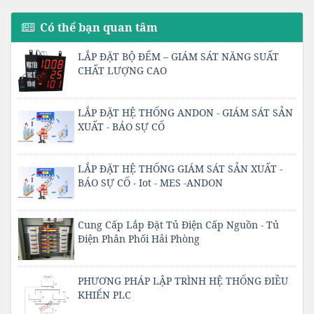
Có thể bạn quan tâm
LẮP ĐẶT BỘ ĐẾM – GIÁM SÁT NĂNG SUẤT
CHẤT LƯỢNG CAO
LẮP ĐẶT HỆ THỐNG ANDON - GIÁM SÁT SẢN
XUẤT - BÁO SỰ CỐ
LẮP ĐẶT HỆ THỐNG GIÁM SÁT SẢN XUẤT -
BÁO SỰ CỐ - Iot - MES -ANDON
Cung Cấp Lắp Đặt Tủ Điện Cấp Nguồn - Tủ
Điện Phân Phối Hải Phòng
PHƯƠNG PHÁP LẬP TRÌNH HỆ THỐNG ĐIỀU
KHIỂN PLC