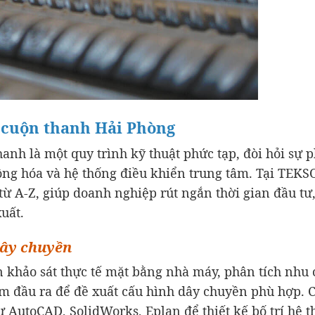
p cuộn thanh Hải Phòng
anh là một quy trình kỹ thuật phức tạp, đòi hỏi sự 
ộng hóa và hệ thống điều khiển trung tâm. Tại TEKS
 từ A-Z, giúp doanh nghiệp rút ngắn thời gian đầu tư,
uất.
dây chuyền
 khảo sát thực tế mặt bằng nhà máy, phân tích nhu
ẩm đầu ra để đề xuất cấu hình dây chuyền phù hợp. 
utoCAD, SolidWorks, Eplan để thiết kế bố trí hệ t