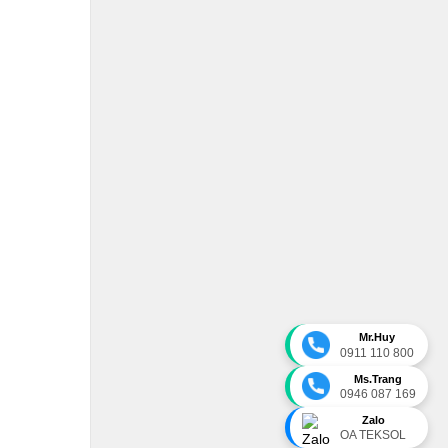
Mr.Huy
0911 110 800
Ms.Trang
0946 087 169
Zalo
OA TEKSOL