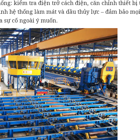
hống: kiểm tra điện trở cách điện, căn chỉnh thiết bị
sinh hệ thống làm mát và dầu thủy lực – đảm bảo mọ
a sự cố ngoài ý muốn.