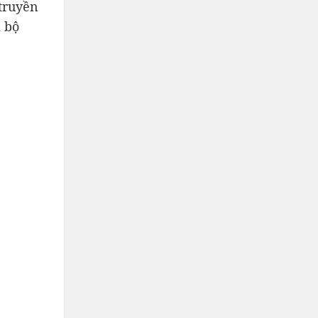
 truyền
i bộ