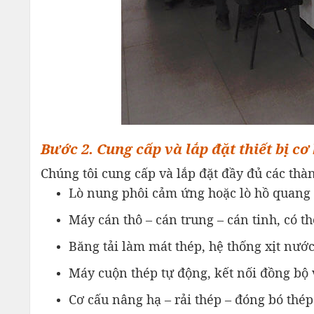
Bước 2. Cung cấp và lắp đặt thiết bị cơ
Chúng tôi cung cấp và lắp đặt đầy đủ các th
Lò nung phôi cảm ứng hoặc lò hồ quang
Máy cán thô – cán trung – cán tinh, có t
Băng tải làm mát thép, hệ thống xịt nước
Máy cuộn thép tự động, kết nối đồng bộ 
Cơ cấu nâng hạ – rải thép – đóng bó th