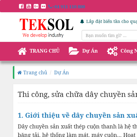
+84 911 110 800
Lắp đặt biến tần cho quạ
TRANG CHỦ
Dự Án
Công 
Trang chủ
Dự Án
Thi công, sửa chữa dây chuyền sả
1. Giới thiệu về dây chuyền sản x
Dây chuyền sản xuất thép cuộn thanh là hệ t
băng tải, hệ thống làm mát, máy cuộn... Hoạt