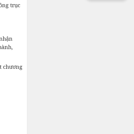
ồng trục
 nhận
 hành,
ật chương