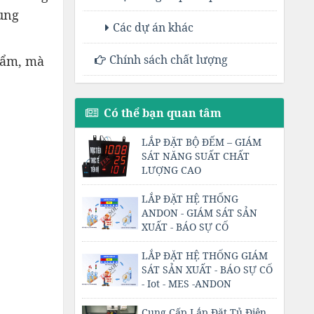
rung
Các dự án khác
Chính sách chất lượng
hẩm, mà
Có thể bạn quan tâm
LẮP ĐẶT BỘ ĐẾM – GIÁM
SÁT NĂNG SUẤT CHẤT
LƯỢNG CAO
LẮP ĐẶT HỆ THỐNG
ANDON - GIÁM SÁT SẢN
XUẤT - BÁO SỰ CỐ
LẮP ĐẶT HỆ THỐNG GIÁM
SÁT SẢN XUẤT - BÁO SỰ CỐ
- Iot - MES -ANDON
Cung Cấp Lắp Đặt Tủ Điện