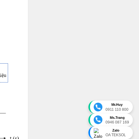
Mr.Huy
0911 110 800
Ms.Trang
0946 087 169
Zalo
OA TEKSOL