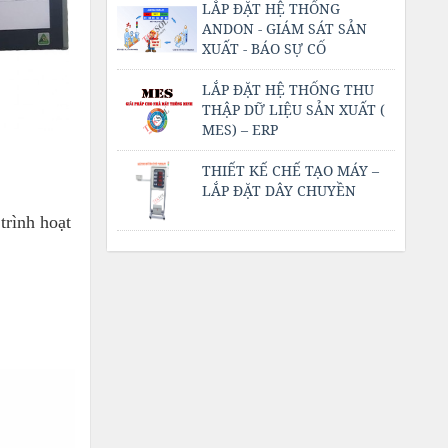
LẮP ĐẶT HỆ THỐNG
ANDON - GIÁM SÁT SẢN
XUẤT - BÁO SỰ CỐ
LẮP ĐẶT HỆ THỐNG THU
THẬP DỮ LIỆU SẢN XUẤT (
MES) – ERP
THIẾT KẾ CHẾ TẠO MÁY –
LẮP ĐẶT DÂY CHUYỀN
trình hoạt