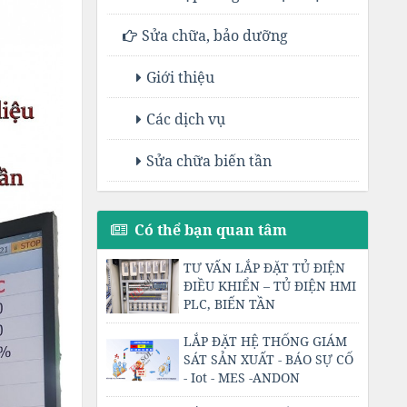
Sửa chữa, bảo dưỡng
Giới thiệu
Các dịch vụ
Sửa chữa biến tần
Có thể bạn quan tâm
TƯ VẤN LẮP ĐẶT TỦ ĐIỆN
ĐIỀU KHIỂN – TỦ ĐIỆN HMI
PLC, BIẾN TẦN
LẮP ĐẶT HỆ THỐNG GIÁM
SÁT SẢN XUẤT - BÁO SỰ CỐ
- Iot - MES -ANDON