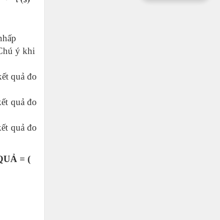
o
nhấp
 Chú ý khi
kết quả đo
kết quả đo
kết quả đo
UẢ = (