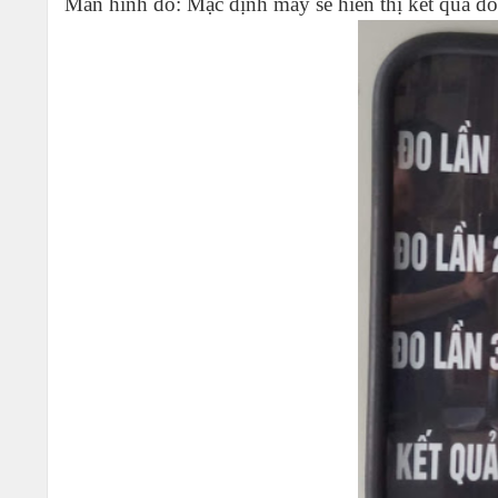
Màn hình đo: Mặc định máy sẽ hiển thị kết quả đo