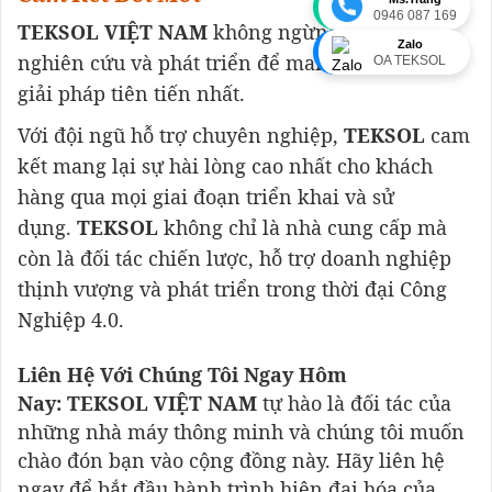
0946 087 169
TEKSOL VIỆT NAM
không ngừng đầu tư vào
Zalo
nghiên cứu và phát triển để mang đến những
OA TEKSOL
giải pháp tiên tiến nhất.
Với đội ngũ hỗ trợ chuyên nghiệp,
TEKSOL
cam
kết mang lại sự hài lòng cao nhất cho khách
hàng qua mọi giai đoạn triển khai và sử
dụng.
TEKSOL
không chỉ là nhà cung cấp mà
còn là đối tác chiến lược, hỗ trợ doanh nghiệp
thịnh vượng và phát triển trong thời đại Công
Nghiệp 4.0.
Liên Hệ Với Chúng Tôi Ngay Hôm
Nay:
TEK
SOL VIỆT NAM
tự hào là đối tác của
những nhà máy thông minh và chúng tôi muốn
chào đón bạn vào cộng đồng này. Hãy liên hệ
ngay để bắt đầu hành trình hiện đại hóa của