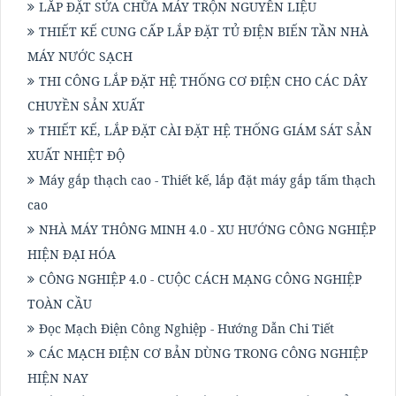
LẮP ĐẶT SỬA CHỮA MÁY TRỘN NGUYÊN LIỆU
THIẾT KẾ CUNG CẤP LẮP ĐẶT TỦ ĐIỆN BIẾN TẦN NHÀ
MÁY NƯỚC SẠCH
THI CÔNG LẮP ĐẶT HỆ THỐNG CƠ ĐIỆN CHO CÁC DÂY
CHUYỀN SẢN XUẤT
THIẾT KẾ, LẮP ĐẶT CÀI ĐẶT HỆ THỐNG GIÁM SÁT SẢN
XUẤT NHIỆT ĐỘ
Máy gắp thạch cao - Thiết kế, lắp đặt máy gắp tấm thạch
cao
NHÀ MÁY THÔNG MINH 4.0 - XU HƯỚNG CÔNG NGHIỆP
HIỆN ĐẠI HÓA
CÔNG NGHIỆP 4.0 - CUỘC CÁCH MẠNG CÔNG NGHIỆP
TOÀN CẦU
Đọc Mạch Điện Công Nghiệp - Hướng Dẫn Chi Tiết
CÁC MẠCH ĐIỆN CƠ BẢN DÙNG TRONG CÔNG NGHIỆP
HIỆN NAY