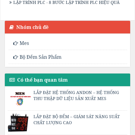
LẬP TRÌNH PLC - 8 BƯỚC LẬP TRÌNH PLC HIỆU QUẢ
Nhóm chủ đề
Mes
Bộ Đếm Sản Phẩm
Có thể bạn quan tâm
LẮP ĐẶT HỆ THỐNG ANDON – HỆ THỐNG
THU THẬP DỮ LIỆU SẢN XUẤT MES
LẮP ĐẶT BỘ ĐẾM – GIÁM SÁT NĂNG SUẤT
CHẤT LƯỢNG CAO