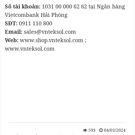
Số tài khoản:
1031 00 000 62 62 tại Ngân hàng
Vietcombank Hải Phòng
SĐT:
0911 110 800
Email:
sales@vnteksol.com
Web:
www.shop.vnteksol.com ;
www.vnteksol.com
Dây chuyền tủ điện, Hệ thống tủ điện công
nghiệp, Tủ điện nhà máy, Lắp đặt dây chuyền tủ
điện, Tích hợp tủ điện vào dây chuyền sản xuất,
Thiết bị điện trong nhà máy, Hệ thống điện
công nghiệp, Bảng điều khiển tủ điện, Dự án tủ
điện nhà máy sản xuất, Dịch vụ lắp đặt tủ điện
công nghiệp
593
04/03/2024