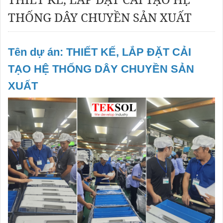
THỐNG DÂY CHUYỀN SẢN XUẤT
Tên dự án: THIẾT KẾ, LẮP ĐẶT CẢI
TẠO HỆ THỐNG DÂY CHUYỀN SẢN
XUẤT