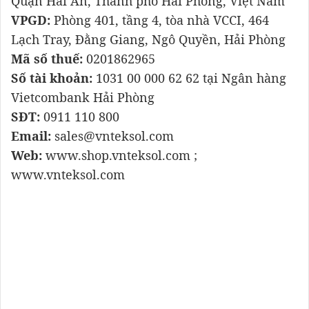
Quận Hải An, Thành phố Hải Phòng, Việt Nam
VPGD:
Phòng 401, tầng 4, tòa nhà VCCI, 464
Lạch Tray, Đằng Giang, Ngô Quyền, Hải Phòng
Mã số thuế:
0201862965
Số tài khoản:
1031 00 000 62 62 tại Ngân hàng
Vietcombank Hải Phòng
SĐT:
0911 110 800
Email:
sales@vnteksol.com
Web:
www.shop.vnteksol.com ;
www.vnteksol.com
Lập trình PLC , Bộ điều khiển PLC, Chương trình
điều khiển PLC, Ngôn ngữ lập trình PLC, Điều
khiển tự động, ứng dụng PLC trong công
nghiệp, dây chuyền tự động PLC, hệ thống lập
trình PLC, PLC cho sản xuất tự động, PLC điều
khiển tự động