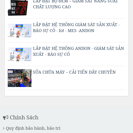
LẮP ĐẶT BỘ ĐẾM – GIÁM SÁT NĂNG SUẤT
CHẤT LƯỢNG CAO
LẮP ĐẶT HỆ THỐNG GIÁM SÁT SẢN XUẤT -
BÁO SỰ CỐ - Iot - MES -ANDON
LẮP ĐẶT HỆ THỐNG ANDON - GIÁM SÁT SẢN
XUẤT - BÁO SỰ CỐ
SỬA CHỮA MÁY – CẢI TIẾN DÂY CHUYỀN
Chính Sách
Quy định bảo hành, bảo trì