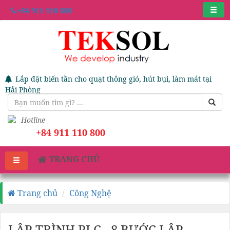
+84 911 110 800
Sửa Chữa Tủ Điện Cấp Nguồn Và ATS Chuyên Nghiệp Tại
Hải Phòng
Hotline
+84 911 110 800
TRANG CHỦ
Trang chủ
Công Nghệ
LẬP TRÌNH PLC - 8 BƯỚC LẬP