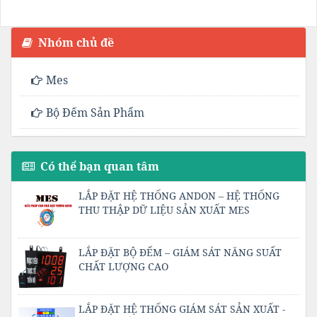
Nhóm chủ đề
Mes
Bộ Đếm Sản Phẩm
Có thể bạn quan tâm
LẮP ĐẶT HỆ THỐNG ANDON – HỆ THỐNG
THU THẬP DỮ LIỆU SẢN XUẤT MES
LẮP ĐẶT BỘ ĐẾM – GIÁM SÁT NĂNG SUẤT
CHẤT LƯỢNG CAO
LẮP ĐẶT HỆ THỐNG GIÁM SÁT SẢN XUẤT -