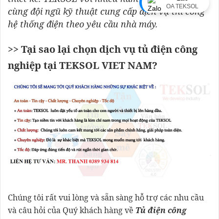
OA TEKSOL
cùng đội ngũ kỹ thuật cung cấp dịch vụ thi công
hệ thống điện theo yêu cầu nhà máy.
>> Tại sao lại chọn dịch vụ tủ điện công
nghiệp tại
TEKSOL VIET NAM?
Chúng tôi rất vui lòng và sẵn sàng hỗ trợ các nhu cầu
và câu hỏi của Quý khách hàng về
Tủ điện công