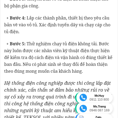
bộ phận gia công.
+ Bước 4:
Lắp các thành phần, thiết bị theo yêu cầu
bản vẽ vào vỏ tủ. Xác định tuyến dây và chạy cáp cho
tủ điện.
+ Bước 5:
Thử nghiệm chạy tủ điện không tải. Bước
này luôn được các nhân viên kỹ thuật điện thực hiện
để kiểm tra độ cách điện và vận hành có đúng thiết kế
ban đầu. Nếu có phát sinh sẽ thay đổi để hoàn thiện
theo đúng mong muốn của khách hàng.
Hệ thống điện công nghiệp được thi công lắp đặt
chính xác, cẩn thẩn sẽ đảm bảo những rủi ro về
sự cố xảy ra trong quá trình đi vào vận hành. Để
Mr.Huy
0911 110 800
thi công hệ thống điện công nghiệp cần phải có
Ms.Trang
những người kỹ thuật am hiểu kỹ thuật, bản vẽ
0946 087 169
thiết kế. TEKSOL với nhiều năm kinh nghiệm
Zalo