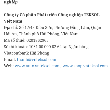
nghiệp
Công ty Cổ phần Phát triển Công nghiệp TEKSOL
Việt Nam
Địa chỉ: Số 17/45 Kiều Sơn, Phường Đằng Lâm, Quận
Hải An, Thành phố Hải Phòng, Việt Nam
Mã số thuế: 0201862965
Số tài khoản: 1031 00 000 62 62 tại Ngân hàng
Vietcombank Hải Phòng
Email:
thanh@vnteksol.com
Web:
www.auto.vnteksol.com
;
www.shop.vnteksol.com
TỦ ĐIỆN HẢI PHÒNG, LẮP ĐẶT TỦ ĐIỆN CẤP NGUỒN
HẢI PHÒNG,LẮP ĐẶT TỦ ĐIỆN CẤP NGUỒN HẢI
DƯƠNG, LẮP ĐẶT TỦ ĐIỆN CẤP NGUỒN QUẢNG NINH,
TỦ ĐIỆN PHÂN PHỐI HẢI PHÒNG, Tủ điện ATS Hải
Phòng , Tủ điện điều khiển động cơ Hải Phòng