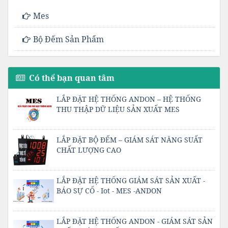
Mes
Bộ Đếm Sản Phẩm
Có thể bạn quan tâm
LẮP ĐẶT HỆ THỐNG ANDON – HỆ THỐNG
THU THẬP DỮ LIỆU SẢN XUẤT MES
LẮP ĐẶT BỘ ĐẾM – GIÁM SÁT NĂNG SUẤT
CHẤT LƯỢNG CAO
LẮP ĐẶT HỆ THỐNG GIÁM SÁT SẢN XUẤT -
BÁO SỰ CỐ - Iot - MES -ANDON
LẮP ĐẶT HỆ THỐNG ANDON - GIÁM SÁT SẢN