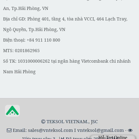
An, Tp.Hải Phòng, VN
Địa chỉ GD: Phòng 401, tầng 4, tòa nhà VCCI, 464 Lạch Tray,
Ngô Quyền, Tp.Hải Phòng, VN
Điện thoại: +84 911 110 800
MTS: 0201862965
Số TK: 1031000006262 tại ngân hàng Vietcombank chi nhánh
Nam Hải Phòng
TEKSOL VIETNAM., JSC
Email:
sales@vnteksol.com
I
vnteksol@gmail.com
-
Vừa truy cập:
3
-
Đã truy cập: 298,516,768