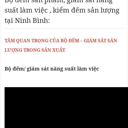
suất làm việc , kiểm đếm sản lượng
tại Ninh Bình:
TẦM QUAN TRỌNG CỦA BỘ ĐẾM – GIÁM SÁT SẢN
LƯỢNG TRONG SẢN XUẤT
Bộ đếm/ giám sát năng suất làm việc