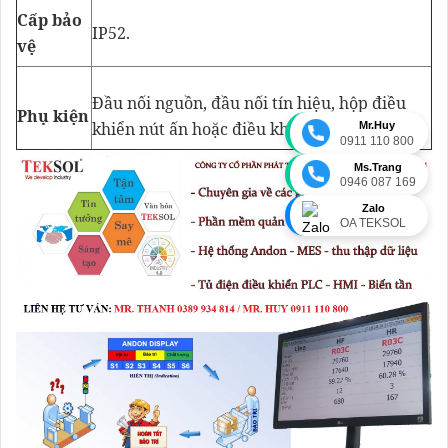
Cấp bảo
IP52.
vệ
Đầu nối nguồn, đầu nối tín hiệu, hộp điều
Phụ kiện
khiển nút ấn hoặc điều khiển từ xa.
Mr.Huy
0911 110 800
Ms.Trang
0946 087 169
Zalo
OA TEKSOL