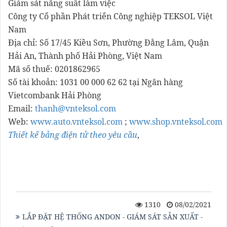
Giám sát năng suất làm việc
Công ty Cổ phần Phát triển Công nghiệp TEKSOL Việt
Nam
Địa chỉ: Số 17/45 Kiều Sơn, Phường Đằng Lâm, Quận
Hải An, Thành phố Hải Phòng, Việt Nam
Mã số thuế: 0201862965
Số tài khoản: 1031 00 000 62 62 tại Ngân hàng
Vietcombank Hải Phòng
Email:
thanh@vnteksol.com
Web:
www.auto.vnteksol.com
;
www.shop.vnteksol.com
Thiết kế bảng điện tử theo yêu cầu
,
Thiết kế bảng điện
tử
,
Thiết kế bảng điện tử Ninh Bình
,
Module hiển
thị
,
phím điều khiển
,
Module điều khiển công suất,
bộ
đếm sản phẩm
1310
08/02/2021
LẮP ĐẶT HỆ THỐNG ANDON - GIÁM SÁT SẢN XUẤT -