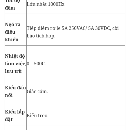
Tốc độ
Lớn nhất 1000Hz.
đếm
Ngõ ra
Tiếp điểm rơ le 5A 250VAC/ 5A 30VDC, còi
điều
báo tích hợp.
khiển
Nhiệt độ
làm việc,
0 – 500C.
lưu trữ
Kiểu đấu
Giắc cắm.
nối
Kiểu lắp
Kiểu treo.
đặt