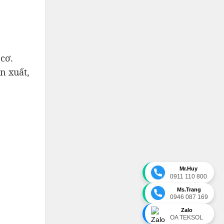
cơ.
n xuất,
Mr.Huy
0911 110 800
Ms.Trang
0946 087 169
Zalo
OA TEKSOL