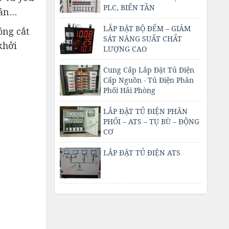
PLC, BIẾN TẦN
 tần…
LẮP ĐẶT BỘ ĐẾM – GIÁM
óng cắt
SÁT NĂNG SUẤT CHẤT
khởi
LƯỢNG CAO
Cung Cấp Lắp Đặt Tủ Điện
Cấp Nguồn - Tủ Điện Phân
Phối Hải Phòng
LẮP ĐẶT TỦ ĐIỆN PHÂN
PHỐI – ATS – TỤ BÙ – ĐỘNG
CƠ
LẮP ĐẶT TỦ ĐIỆN ATS