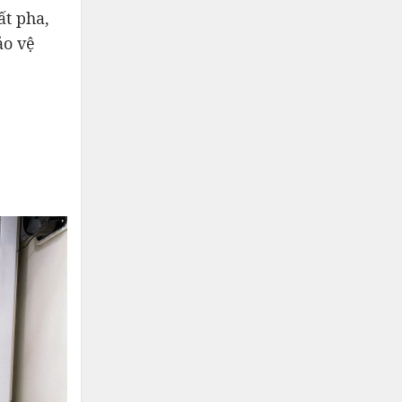
ất pha,
ảo vệ