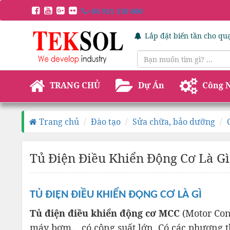
+84 911 110 800
Sửa Chữa Tủ Điện Cấp N
TRANG CHỦ
Dự Án
Công 
Trang chủ
Đào tạo
Sửa chữa, bảo dưỡng
Tủ Điện Điều Khiển Động Cơ Là G
TỦ ĐIỆN ĐIỀU KHIỂN ĐỘNG CƠ LÀ GÌ
Tủ điện điều khiển động cơ MCC
(Motor Con
máy bơm.., có công suất lớn. Có các phương t