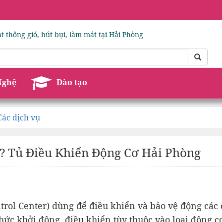
guồn Và ATS Chuyên Nghiệp Tại Hải Phòng
Nghệ
Đào tạo
Các dịch vụ
ì? Tủ Điều Khiển Động Cơ Hải Phòng
trol Center) dùng để điều khiển và bảo vệ động các 
hức khởi động, điều khiển tùy thuộc vào loại động c