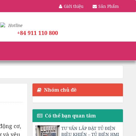
Giới thiệu
Sản Phẩm
Hotline
+84 911 110 800
Nhóm chủ đề
Có thể bạn quan tâm
động cơ,
TƯ VẤN LẮP ĐẶT TỦ ĐIỆN
ơ và yêu
ĐIỀU KHIỂN – TỦ ĐIỆN HMI