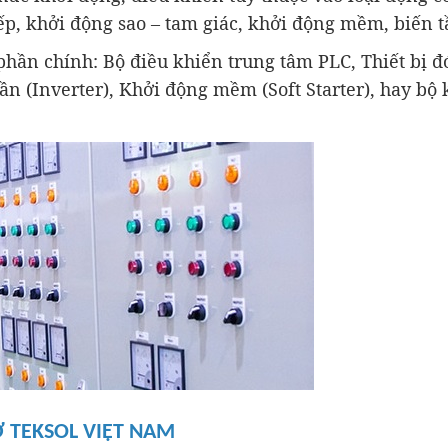
iếp, khởi động sao – tam giác, khởi động mềm, biến
hần chính: Bộ điều khiển trung tâm PLC, Thiết bị đ
ần (Inverter), Khởi động mềm (Soft Starter), hay bộ 
 TEKSOL VIỆT NAM