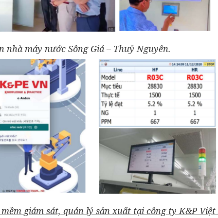
iển nhà máy nước Sông Giá – Thuỷ Nguyên.
n mềm giám sát, quản lý sản xuất tại công ty K&P Việ